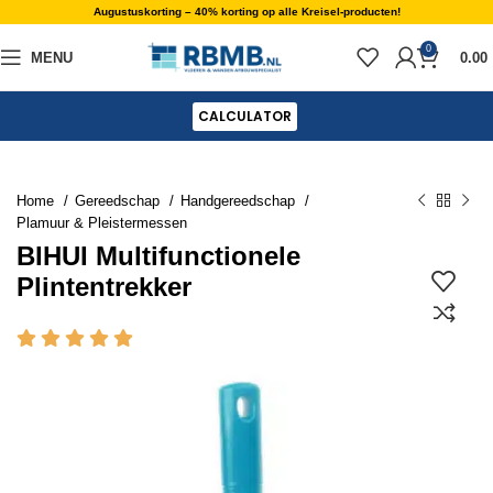
Augustuskorting – 40% korting op alle Kreisel-producten!
0
MENU
0.00
CALCULATOR
Home
Gereedschap
Handgereedschap
Plamuur & Pleistermessen
BIHUI Multifunctionele
Plintentrekker