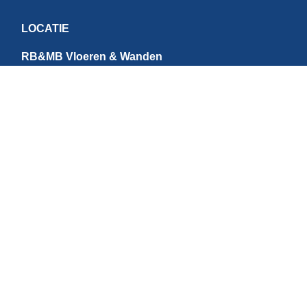
LOCATIE
RB&MB Vloeren & Wanden
Ringvaartweg 4-1
1948 PE Beverwijk
Nederland
CONTACT
E:
info@rbmb.nl
T: +31 (
0) 251 - 343 060
W: +
31 (0)6 - 209 22 937
Direct betalen