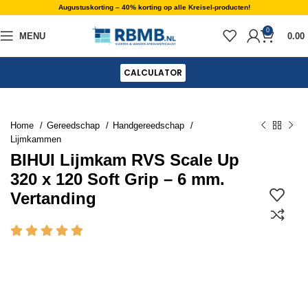
Augustuskorting – 40% korting op alle Kreisel-producten!
0
MENU
0.00
CALCULATOR
Home
Gereedschap
Handgereedschap
Lijmkammen
BIHUI Lijmkam RVS Scale Up
320 x 120 Soft Grip – 6 mm.
Vertanding