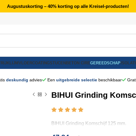
Augustuskorting – 40% korting op alle Kreisel-producten!
RIJK
LIJM
VLOERCOATING
STUCEN
BETON CIRE
GEREEDSCHAP
ISOLAT
tis
deskundig
advies
Een
uitgebreide selectie
beschikbaar
Grat
BIHUI Grinding Komsc
BIHUI Grinding Komschijf 125 mm.