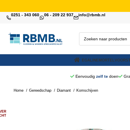
0251 - 343 060
06 - 209 22 937
info@rbmb.nl
EGALINE
MORTEL
VOORST
Eenvoudig
zelf te
doen
Gra
Home
Gereedschap
Diamant
Komschijven
VER
CHT