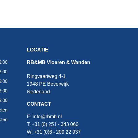
LOCATIE
8:00
RB&MB Vloeren & Wanden
8:00
Ringvaartweg 4-1
8:00
1948 PE Beverwijk
8:00
Nederland
8:00
CONTACT
oten
E:
info@rbmb.nl
oten
T: +31 (
0) 251 - 343 060
W: +
31 (0)6 - 209 22 937