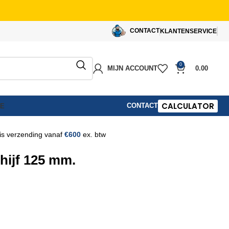
CONTACT
KLANTENSERVICE
0
MIJN ACCOUNT
0.00
CALCULATOR
CONTACT
IE
is verzending vanaf
€600
ex. btw
hijf 125 mm.