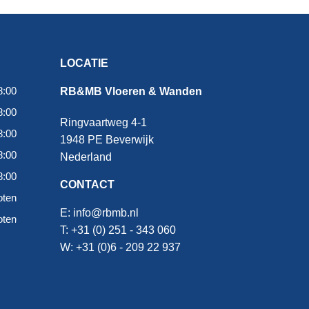
LOCATIE
8:00
RB&MB Vloeren & Wanden
8:00
Ringvaartweg 4-1
8:00
1948 PE Beverwijk
8:00
Nederland
8:00
CONTACT
oten
E:
info@rbmb.nl
oten
T: +31 (
0) 251 - 343 060
W: +
31 (0)6 - 209 22 937