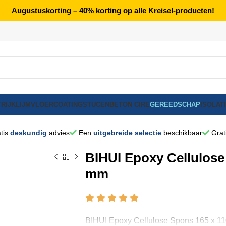
Augustuskorting – 40% korting op alle Kreisel-producten!
RIJK
LIJM
VLOERCOATING
STUCEN
BETON CIRE
GEREEDSCHAP
ISOLAT
tis
deskundig
advies
Een
uitgebreide selectie
beschikbaar
Grat
BIHUI Epoxy Cellulose
mm
BIHUI Epoxy Cellulose Spons 165 x 1