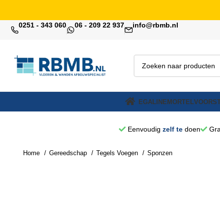
0251 - 343 060
06 - 209 22 937
info@rbmb.nl
EGALINE
MORTEL
VOORST
Eenvoudig
zelf te
doen
Gra
Home
Gereedschap
Tegels Voegen
Sponzen