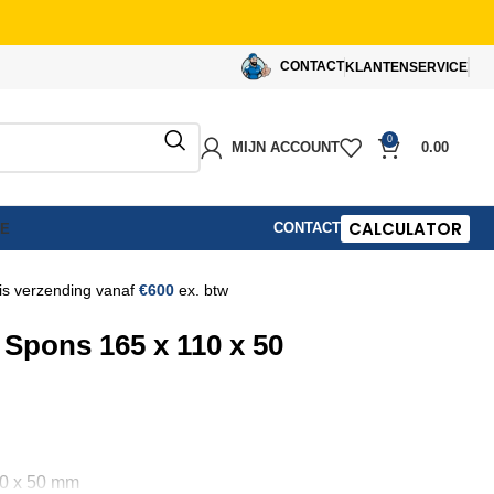
CONTACT
KLANTENSERVICE
0
MIJN ACCOUNT
0.00
CALCULATOR
CONTACT
IE
is verzending vanaf
€600
ex. btw
 Spons 165 x 110 x 50
10 x 50 mm