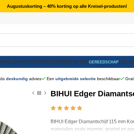
Augustuskorting – 40% korting op alle Kreisel-producten!
RIJK
LIJM
VLOERCOATING
STUCEN
BETON CIRE
GEREEDSCHAP
ISOLAT
tis
deskundig
advies
Een
uitgebreide selectie
beschikbaar
Grat
BIHUI Edger Diamantsc
BIHUI Edger Diamantschijf 115 mm Korre
materialen zoals marmer, graniet en por