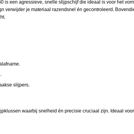
is een agressieve, snelle slijpschijf die ideaal is voor het v
ign verwijder je materiaal razendsnel én gecontroleerd. Bovendi
ht.
aalafname.
.
akse slijpers.
jpklussen waarbij snelheid én precisie cruciaal zijn. Ideaal voor