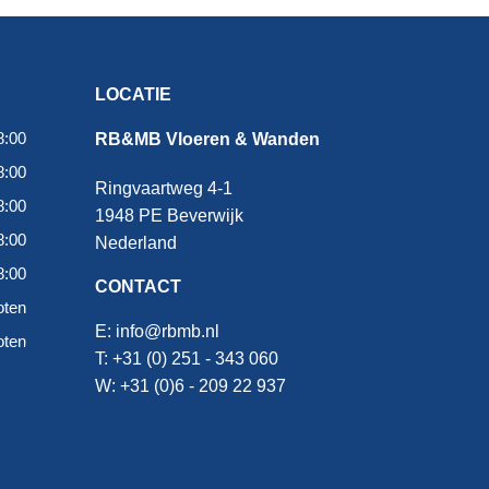
LOCATIE
8:00
RB&MB Vloeren & Wanden
8:00
Ringvaartweg 4-1
8:00
1948 PE Beverwijk
8:00
Nederland
8:00
CONTACT
oten
E:
info@rbmb.nl
oten
T: +31 (
0) 251 - 343 060
W: +
31 (0)6 - 209 22 937