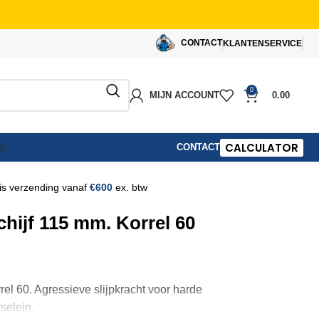
CONTACT
KLANTENSERVICE
0
MIJN ACCOUNT
0.00
CALCULATOR
CONTACT
IE
is verzending vanaf
€600
ex. btw
hijf 115 mm. Korrel 60
l 60. Agressieve slijpkracht voor harde
selein.