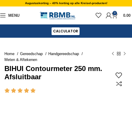
Augustuskorting – 40% korting op alle Kreisel-producten!
0
MENU
0.00
CALCULATOR
Home
Gereedschap
Handgereedschap
Meten & Aftekenen
BIHUI Contourmeter 250 mm.
Afsluitbaar