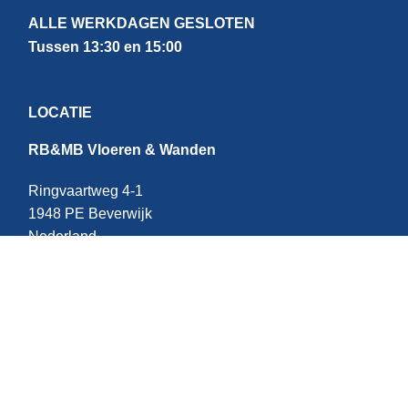
ALLE WERKDAGEN GESLOTEN
Tussen 13:30 en 15:00
LOCATIE
RB&MB Vloeren & Wanden
Ringvaartweg 4-1
1948 PE Beverwijk
Nederland
CONTACT
E:
info@rbmb.nl
T: +31 (
0) 251 - 343 060
W: +
31 (0)6 - 209 22 937