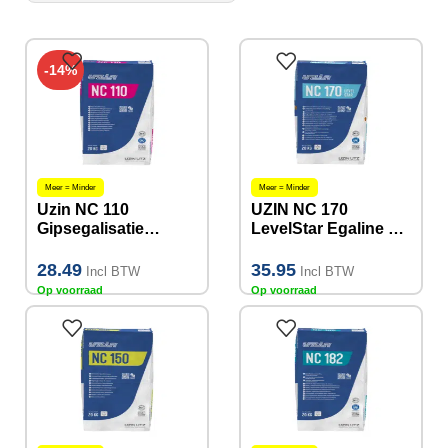
-14%
Meer = Minder
Meer = Minder
Uzin NC 110
UZIN NC 170
Gipsegalisatie
LevelStar Egaline 20
Anhydriet Egaline 20
KG
KG 1-30mm
28.49
35.95
Incl BTW
Incl BTW
Op voorraad
Op voorraad