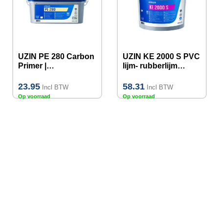
UZIN PE 280 Carbon
UZIN KE 2000 S PVC
Primer |
lijm- rubberlijm
dispersievoorstrijk,
6/14KG
1KG, 12KG
23.95
58.31
Incl BTW
Incl BTW
Op voorraad
Op voorraad