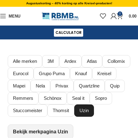
Augustuskorting – 40% korting op alle Kreisel-producten!
0
MENU
0.00
CALCULATOR
Alle merken
3M
Ardex
Atlas
Collomix
Eurocol
Grupo Puma
Knauf
Kreisel
Mapei
Nela
Privax
Quartzline
Quip
Remmers
Schönox
Seal it
Sopro
Stuccomeister
Thomsit
Uzin
Bekijk merkpagina Uzin