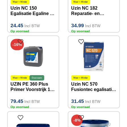
Meer = Minder
Meer = Minder
Uzin NC 150
Uzin NC 182
Egalisatie Egaline 20
Reparatie- en
KG 0-10mm
Uitvlakmortel 20 KG
tot 100mm
24.45
34.99
Incl BTW
Incl BTW
Op voorraad
Op voorraad
-16%
Meer = Minder
Duurzaam
Meer = Minder
UZIN PE 360 Plus
Uzin NC 570
Primer Voorstrijk 10
Fusiontec egalisatie
KG
Egaline 20 KG 0-
20mm
79.45
31.45
Incl BTW
Incl BTW
Op voorraad
Op voorraad
-8%